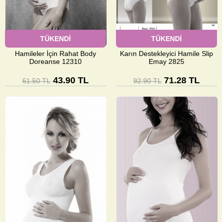
TÜKENDİ
TÜKENDİ
Hamileler İçin Rahat Body
Karın Destekleyici Hamile Slip
Doreanse 12310
Emay 2825
43.90 TL
71.28 TL
61.50 TL
92.90 TL