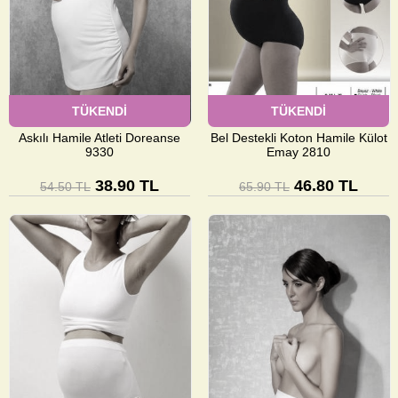
TÜKENDİ
TÜKENDİ
Askılı Hamile Atleti Doreanse
Bel Destekli Koton Hamile Külot
9330
Emay 2810
38.90 TL
46.80 TL
54.50 TL
65.90 TL