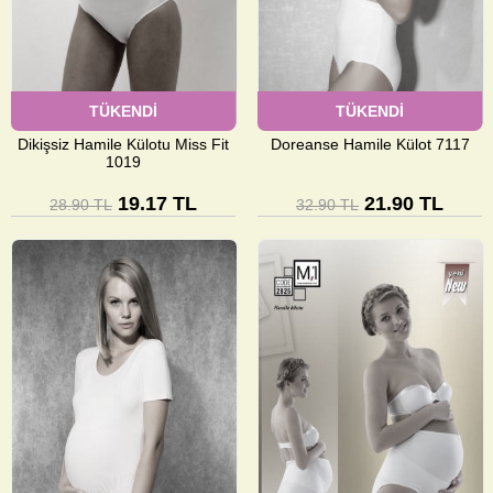
TÜKENDİ
TÜKENDİ
Dikişsiz Hamile Külotu Miss Fit
Doreanse Hamile Külot 7117
1019
19.17 TL
21.90 TL
28.90 TL
32.90 TL