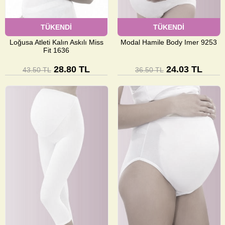
TÜKENDİ
TÜKENDİ
Loğusa Atleti Kalın Askılı Miss
Modal Hamile Body Imer 9253
Fit 1636
28.80 TL
24.03 TL
43.50 TL
36.50 TL