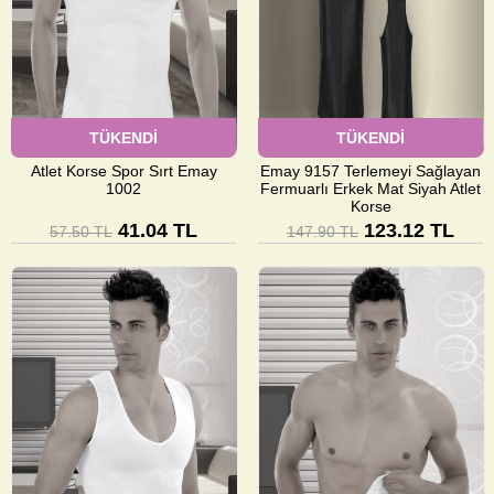
TÜKENDİ
TÜKENDİ
Atlet Korse Spor Sırt Emay
Emay 9157 Terlemeyi Sağlayan
1002
Fermuarlı Erkek Mat Siyah Atlet
Korse
41.04 TL
123.12 TL
57.50 TL
147.90 TL